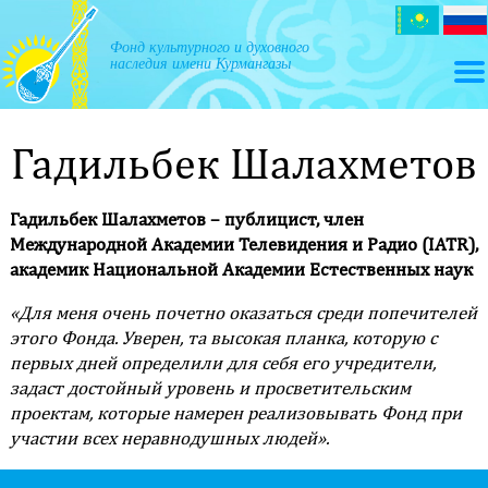
Фонд культурного и духовного
ГЛАВНАЯ
наследия имени Курмангазы
О
ФОНДЕ
Гадильбек Шалахметов
СПОНСОРАМ
Гадильбек Шалахметов – публицист, член
Международной Академии Телевидения и Радио (IATR),
ПОПЕЧИТЕЛЬСКИЙ
академик Национальной Академии Естественных наук
СОВЕТ
«Для меня очень почетно оказаться среди попечителей
УПРАВЛЕНИЕ
этого Фонда. Уверен, та высокая планка, которую с
ФОНДА
первых дней определили для себя его учредители,
задаст достойный уровень и просветительским
ПРОЕКТЫ
проектам, которые намерен реализовывать Фонд при
участии всех неравнодушных людей».
КОНТАКТЫ