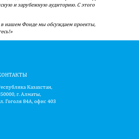
нскую и зарубежную аудиторию. С этого
я в нашем Фонде мы обсуждаем проекты,
есь!»
КОНТАКТЫ
Республика Казахстан,
50000, г. Алматы,
л. Гоголя 84А, офис 403