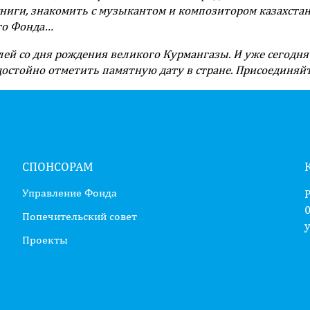
 книги, знакомить с музыкантом и композитором казахста
его Фонда…
лей со дня рождения великого Курмангазы. И уже сегодн
достойно отметить памятную дату в стране. Присоединяйт
СПОНСОРАМ
Управление Фонда
0
Попечительский совет
у
Проекты