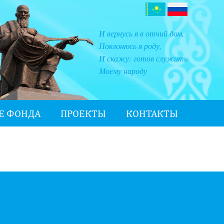
И вернусь я в отчий дом,
Поклонюсь я роду,
И скажу: готов служить
Моему народу
Е ФОНДА
ПРОЕКТЫ
КОНТАКТЫ